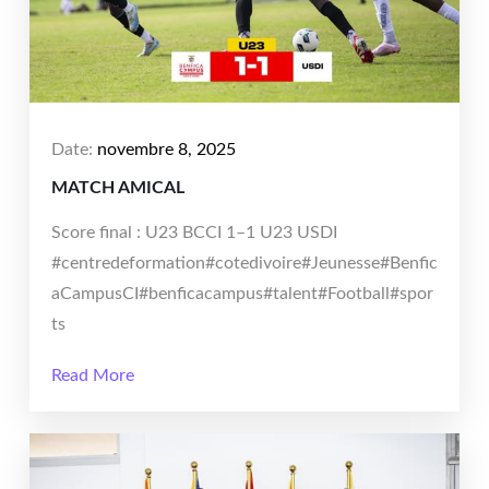
Date:
novembre 8, 2025
MATCH AMICAL
Score final : U23 BCCI 1–1 U23 USDI
#centredeformation#cotedivoire#Jeunesse#Benfic
aCampusCI#benficacampus#talent#Football#spor
ts
Read More