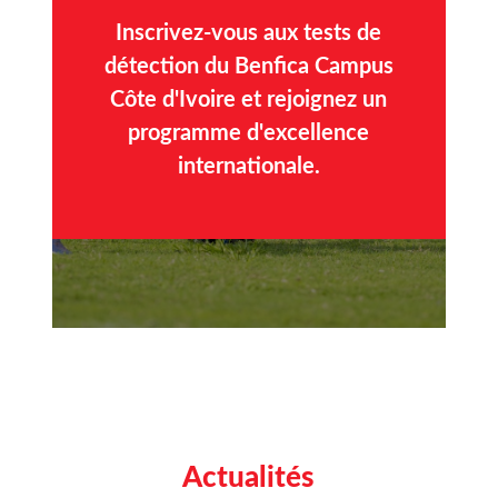
Inscrivez-vous aux tests de
détection du Benfica Campus
Côte d'Ivoire et rejoignez un
programme d'excellence
internationale.
Actualités