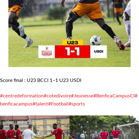
Score final : U23 BCCI 1–1 U23 USDI
#centredeformation
#cotedivoire
#Jeunesse
#BenficaCampusCI
#
benficacampus
#talent
#Football
#sports