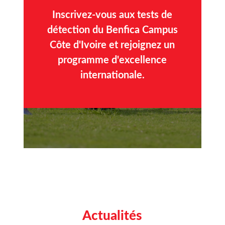
Inscrivez-vous aux tests de
détection du Benfica Campus
Côte d'Ivoire et rejoignez un
programme d'excellence
internationale.
Actualités