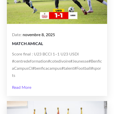
Date:
novembre 8, 2025
MATCH AMICAL
Score final : U23 BCCI 1–1 U23 USDI
#centredeformation#cotedivoire#Jeunesse#Benfic
aCampusCI#benficacampus#talent#Football#spor
ts
Read More