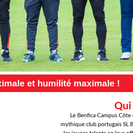
maximale !
Exigence maximal
Qui
Le Benfica Campus Côte d’
mythique club portugais SL B