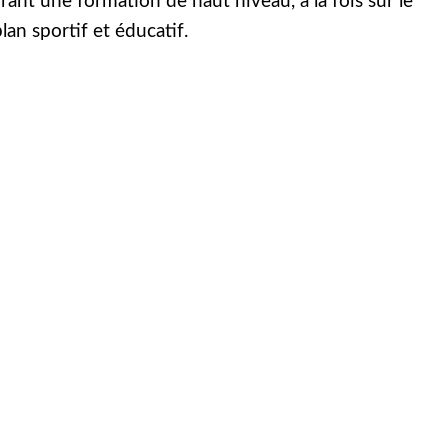
frant une formation de haut niveau, à la fois sur le
lan sportif et éducatif.