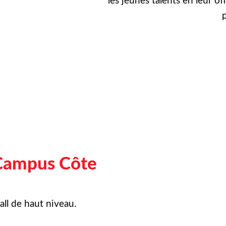
les jeunes talents en leur of
p
Campus Côte
ll de haut niveau.