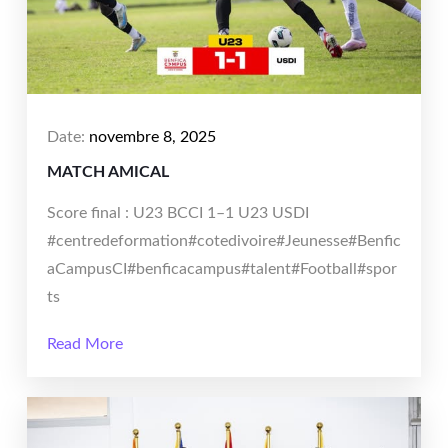
Date:
novembre 8, 2025
MATCH AMICAL
Score final : U23 BCCI 1–1 U23 USDI
#centredeformation#cotedivoire#Jeunesse#Benfic
aCampusCI#benficacampus#talent#Football#spor
ts
Read More