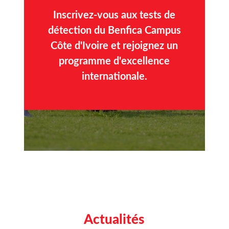
Inscrivez-vous aux tests de
détection du Benfica Campus
Côte d'Ivoire et rejoignez un
programme d'excellence
internationale.
Actualités