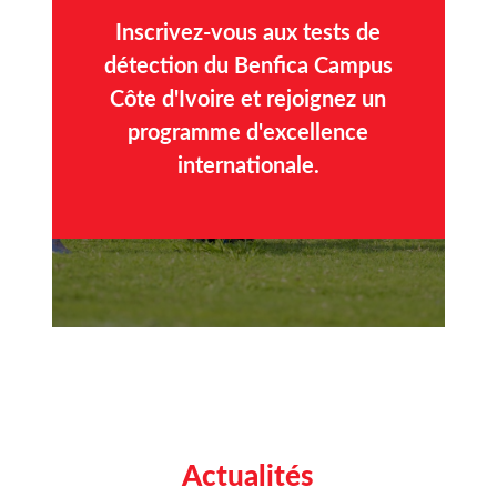
Inscrivez-vous aux tests de
détection du Benfica Campus
Côte d'Ivoire et rejoignez un
programme d'excellence
internationale.
Actualités