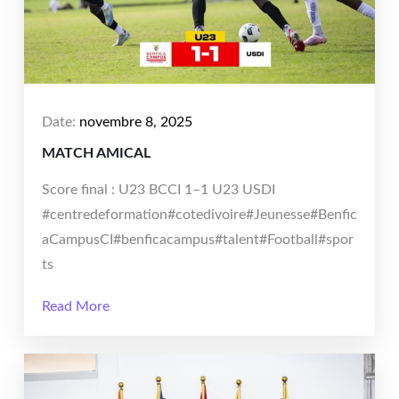
Date:
novembre 8, 2025
MATCH AMICAL
Score final : U23 BCCI 1–1 U23 USDI
#centredeformation#cotedivoire#Jeunesse#Benfic
aCampusCI#benficacampus#talent#Football#spor
ts
Read More