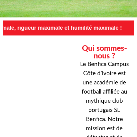
ur maximale et humilité maximale !
Exigence 
Qui sommes-
nous ?
Le Benfica Campus
Côte d’Ivoire est
une académie de
football affiliée au
mythique club
portugais SL
Benfica. Notre
mission est de