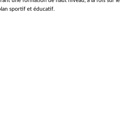
frant une formation de haut niveau, à la fois sur le
lan sportif et éducatif.