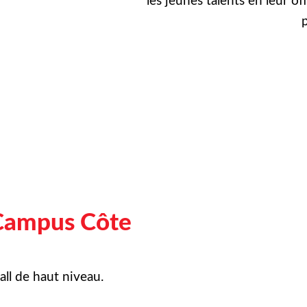
les jeunes talents en leur of
p
Campus Côte
ll de haut niveau.