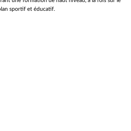
frant une formation de haut niveau, à la fois sur le
lan sportif et éducatif.