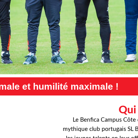
aximale !
Exigence maximale
Qui
Le Benfica Campus Côte d’
mythique club portugais SL B