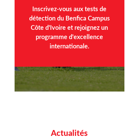
Inscrivez-vous aux tests de
détection du Benfica Campus
Côte d'Ivoire et rejoignez un
programme d'excellence
internationale.
Actualités