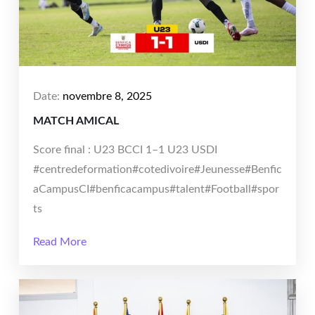
Date:
novembre 8, 2025
MATCH AMICAL
Score final : U23 BCCI 1–1 U23 USDI
#centredeformation#cotedivoire#Jeunesse#Benfic
aCampusCI#benficacampus#talent#Football#spor
ts
Read More