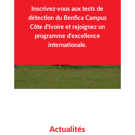
Inscrivez-vous aux tests de
détection du Benfica Campus
Côte d'Ivoire et rejoignez un
programme d'excellence
internationale.
Actualités