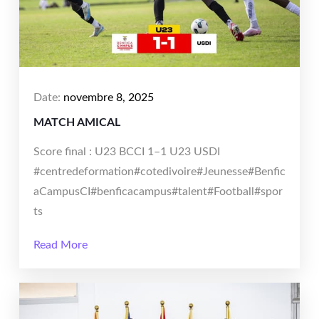
Date:
novembre 8, 2025
MATCH AMICAL
Score final : U23 BCCI 1–1 U23 USDI
#centredeformation#cotedivoire#Jeunesse#Benfic
aCampusCI#benficacampus#talent#Football#spor
ts
Read More