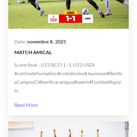
Date:
novembre 8, 2025
MATCH AMICAL
Score final : U23 BCCI 1–1 U23 USDI
#centredeformation#cotedivoire#Jeunesse#Benfic
aCampusCI#benficacampus#talent#Football#spor
ts
Read More