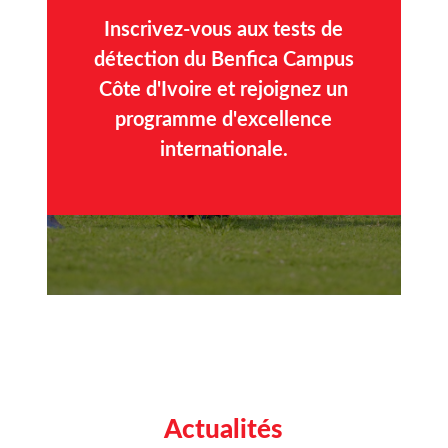
Inscrivez-vous aux tests de
détection du Benfica Campus
Côte d'Ivoire et rejoignez un
programme d'excellence
internationale.
Actualités