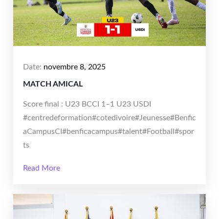
Date:
novembre 8, 2025
MATCH AMICAL
Score final : U23 BCCI 1–1 U23 USDI
#centredeformation#cotedivoire#Jeunesse#Benfic
aCampusCI#benficacampus#talent#Football#spor
ts
Read More