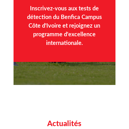
Inscrivez-vous aux tests de
détection du Benfica Campus
Côte d'Ivoire et rejoignez un
programme d'excellence
internationale.
Actualités