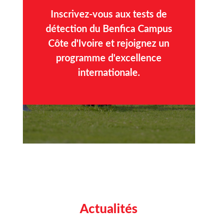
Inscrivez-vous aux tests de
détection du Benfica Campus
Côte d'Ivoire et rejoignez un
programme d'excellence
internationale.
Actualités