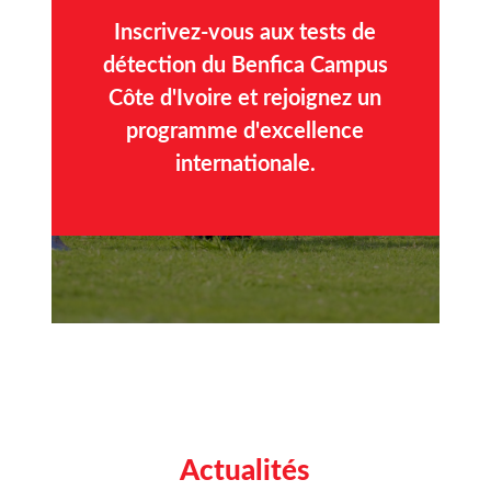
Inscrivez-vous aux tests de
détection du Benfica Campus
Côte d'Ivoire et rejoignez un
programme d'excellence
internationale.
Actualités