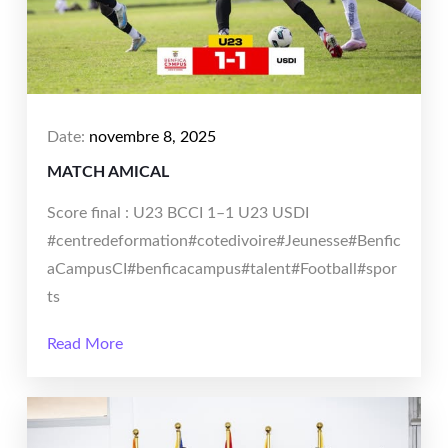
Date:
novembre 8, 2025
MATCH AMICAL
Score final : U23 BCCI 1–1 U23 USDI
#centredeformation#cotedivoire#Jeunesse#Benfic
aCampusCI#benficacampus#talent#Football#spor
ts
Read More