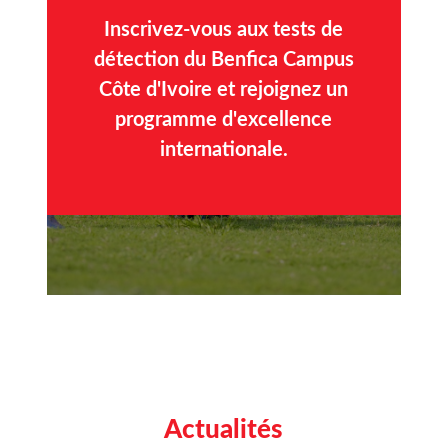
Inscrivez-vous aux tests de
détection du Benfica Campus
Côte d'Ivoire et rejoignez un
programme d'excellence
internationale.
Actualités