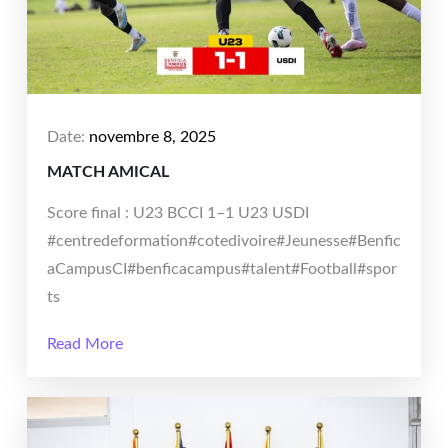
Date:
novembre 8, 2025
MATCH AMICAL
Score final : U23 BCCI 1–1 U23 USDI
#centredeformation#cotedivoire#Jeunesse#Benfic
aCampusCI#benficacampus#talent#Football#spor
ts
Read More