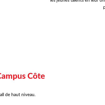
les jeunes talents en leur of
p
Campus Côte
ll de haut niveau.