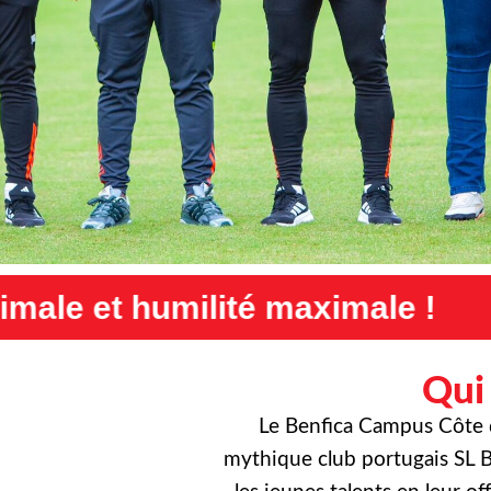
aximale !
Exigence maximale
Qui
Le Benfica Campus Côte d’
mythique club portugais SL B