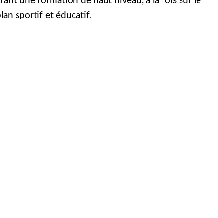
frant une formation de haut niveau, à la fois sur le
lan sportif et éducatif.