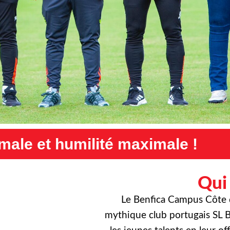
ximale !
Exigence maximale
Qui
Le Benfica Campus Côte d’
mythique club portugais SL B