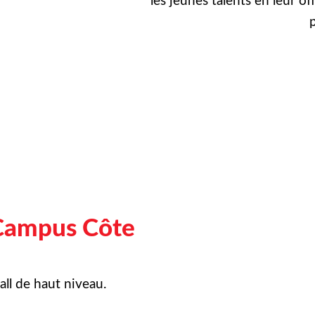
les jeunes talents en leur of
p
Campus Côte
ll de haut niveau.