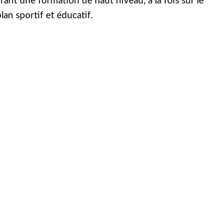
frant une formation de haut niveau, à la fois sur le
lan sportif et éducatif.