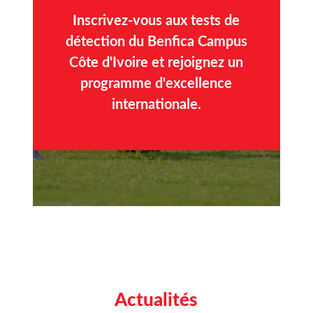
Inscrivez-vous aux tests de
détection du Benfica Campus
Côte d'Ivoire et rejoignez un
programme d'excellence
internationale.
Actualités