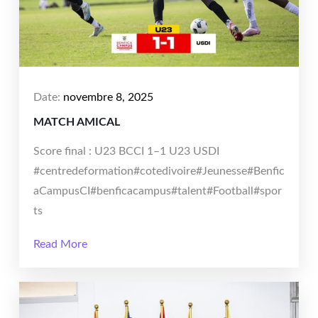
Date:
novembre 8, 2025
MATCH AMICAL
Score final : U23 BCCI 1–1 U23 USDI
#centredeformation#cotedivoire#Jeunesse#Benfic
aCampusCI#benficacampus#talent#Football#spor
ts
Read More