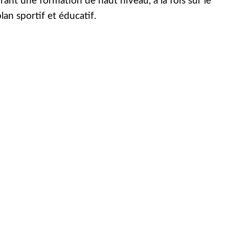
frant une formation de haut niveau, à la fois sur le
lan sportif et éducatif.