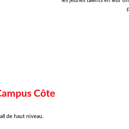
les jeunes talents en leur of
p
Campus Côte
ll de haut niveau.