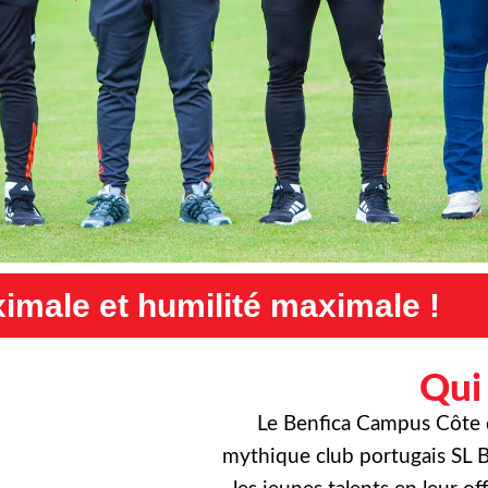
maximale !
Exigence maximal
Qui
Le Benfica Campus Côte d’
mythique club portugais SL B