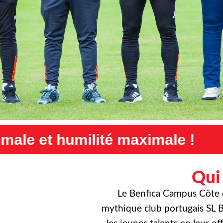
aximale !
Exigence maximale
Qui
Le Benfica Campus Côte d’
mythique club portugais SL B