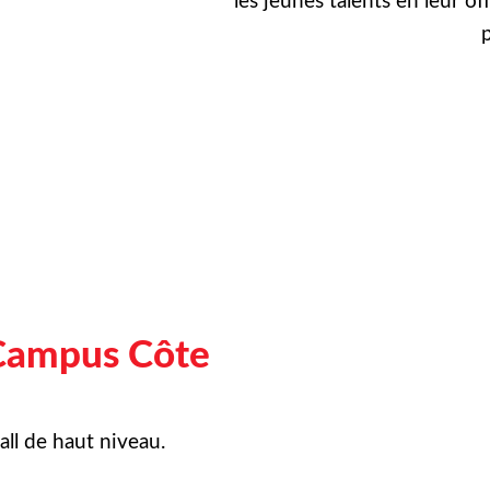
les jeunes talents en leur of
p
Campus Côte
ll de haut niveau.