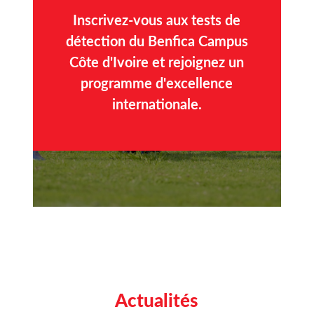
Inscrivez-vous aux tests de
détection du Benfica Campus
Côte d'Ivoire et rejoignez un
programme d'excellence
internationale.
Actualités