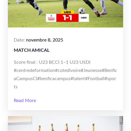
Date:
novembre 8, 2025
MATCH AMICAL
Score final : U23 BCCI 1–1 U23 USDI
#centredeformation#cotedivoire#Jeunesse#Benfic
aCampusCI#benficacampus#talent#Football#spor
ts
Read More