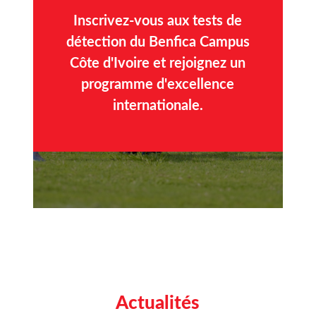
Inscrivez-vous aux tests de
détection du Benfica Campus
Côte d'Ivoire et rejoignez un
programme d'excellence
internationale.
Actualités