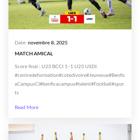
Date:
novembre 8, 2025
MATCH AMICAL
Score final : U23 BCCI 1–1 U23 USDI
#centredeformation#cotedivoire#Jeunesse#Benfic
aCampusCI#benficacampus#talent#Football#spor
ts
Read More