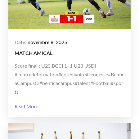
Date:
novembre 8, 2025
MATCH AMICAL
Score final : U23 BCCI 1–1 U23 USDI
#centredeformation#cotedivoire#Jeunesse#Benfic
aCampusCI#benficacampus#talent#Football#spor
ts
Read More