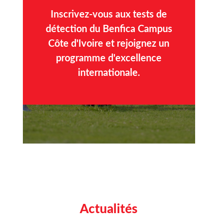
Inscrivez-vous aux tests de
détection du Benfica Campus
Côte d'Ivoire et rejoignez un
programme d'excellence
internationale.
Actualités