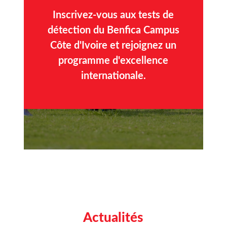
Inscrivez-vous aux tests de
détection du Benfica Campus
Côte d'Ivoire et rejoignez un
programme d'excellence
internationale.
Actualités