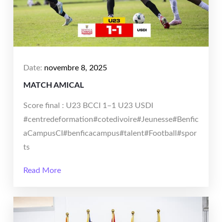
Date:
novembre 8, 2025
MATCH AMICAL
Score final : U23 BCCI 1–1 U23 USDI
#centredeformation#cotedivoire#Jeunesse#Benfic
aCampusCI#benficacampus#talent#Football#spor
ts
Read More