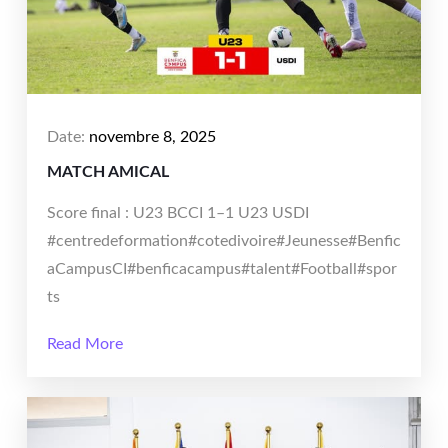
Date:
novembre 8, 2025
MATCH AMICAL
Score final : U23 BCCI 1–1 U23 USDI
#centredeformation#cotedivoire#Jeunesse#Benfic
aCampusCI#benficacampus#talent#Football#spor
ts
Read More