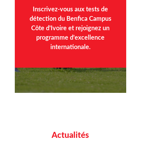
Inscrivez-vous aux tests de
détection du Benfica Campus
Côte d'Ivoire et rejoignez un
programme d'excellence
internationale.
Actualités