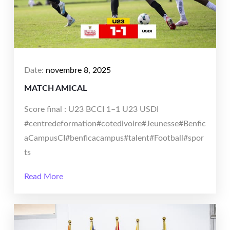
Date:
novembre 8, 2025
MATCH AMICAL
Score final : U23 BCCI 1–1 U23 USDI
#centredeformation#cotedivoire#Jeunesse#Benfic
aCampusCI#benficacampus#talent#Football#spor
ts
Read More