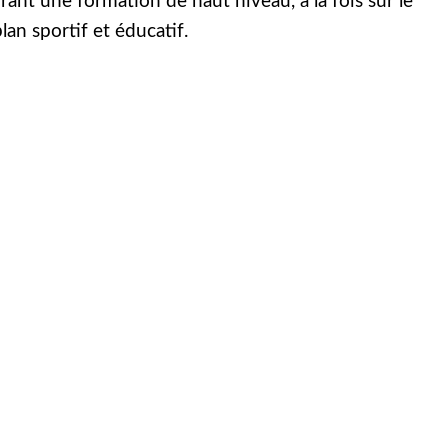
frant une formation de haut niveau, à la fois sur le
lan sportif et éducatif.