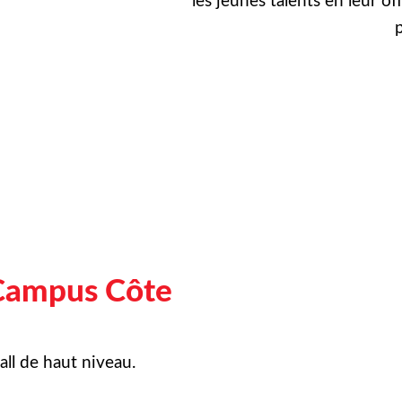
les jeunes talents en leur of
p
Campus Côte
ll de haut niveau.