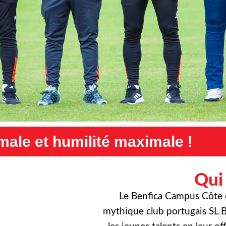
ximale !
Exigence maximale
Qui
Le Benfica Campus Côte d’
mythique club portugais SL B