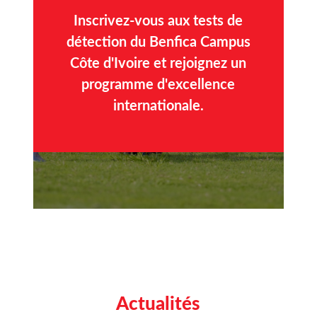
Inscrivez-vous aux tests de
détection du Benfica Campus
Côte d'Ivoire et rejoignez un
programme d'excellence
internationale.
Actualités