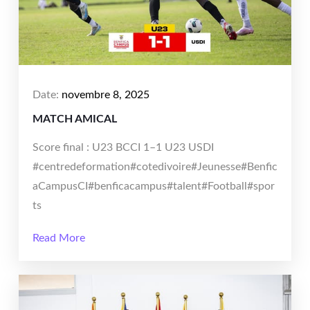
Date:
novembre 8, 2025
MATCH AMICAL
Score final : U23 BCCI 1–1 U23 USDI
#centredeformation#cotedivoire#Jeunesse#Benfic
aCampusCI#benficacampus#talent#Football#spor
ts
Read More