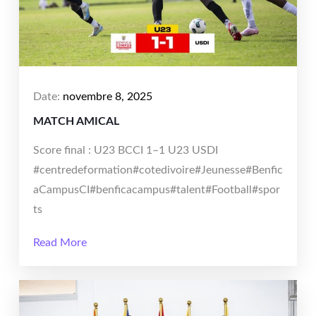
Date:
novembre 8, 2025
MATCH AMICAL
Score final : U23 BCCI 1–1 U23 USDI
#centredeformation#cotedivoire#Jeunesse#Benfic
aCampusCI#benficacampus#talent#Football#spor
ts
Read More