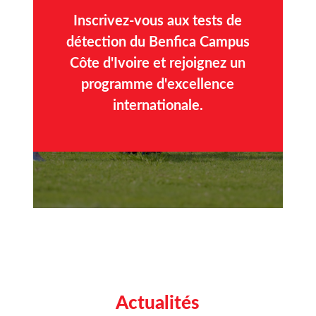
Inscrivez-vous aux tests de
détection du Benfica Campus
Côte d'Ivoire et rejoignez un
programme d'excellence
internationale.
Actualités