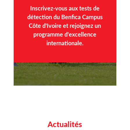
Inscrivez-vous aux tests de
détection du Benfica Campus
Côte d'Ivoire et rejoignez un
programme d'excellence
internationale.
Actualités