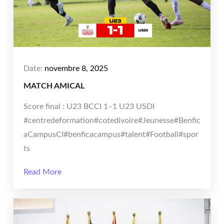
Date:
novembre 8, 2025
MATCH AMICAL
Score final : U23 BCCI 1–1 U23 USDI
#centredeformation#cotedivoire#Jeunesse#Benfic
aCampusCI#benficacampus#talent#Football#spor
ts
Read More