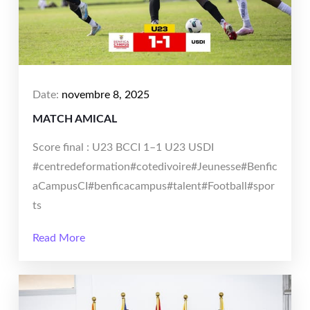
Date:
novembre 8, 2025
MATCH AMICAL
Score final : U23 BCCI 1–1 U23 USDI
#centredeformation#cotedivoire#Jeunesse#Benfic
aCampusCI#benficacampus#talent#Football#spor
ts
Read More