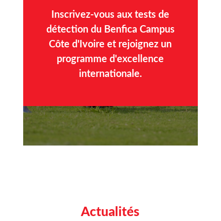
Inscrivez-vous aux tests de
détection du Benfica Campus
Côte d'Ivoire et rejoignez un
programme d'excellence
internationale.
Actualités