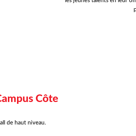
les jeunes talents en leur of
p
Campus Côte
ll de haut niveau.