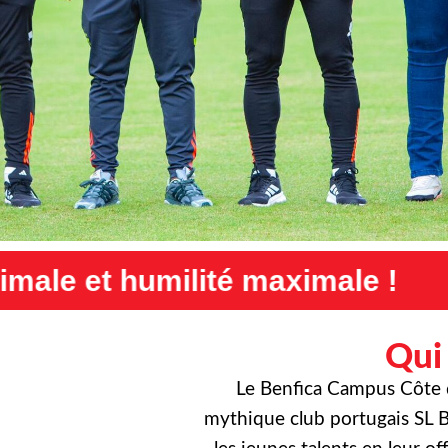
aximale !
Exigence maximale
Qui
Le Benfica Campus Côte d’
mythique club portugais SL B