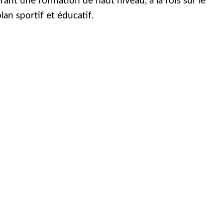
frant une formation de haut niveau, à la fois sur le
lan sportif et éducatif.