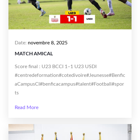
Date:
novembre 8, 2025
MATCH AMICAL
Score final : U23 BCCI 1–1 U23 USDI
#centredeformation#cotedivoire#Jeunesse#Benfic
aCampusCI#benficacampus#talent#Football#spor
ts
Read More