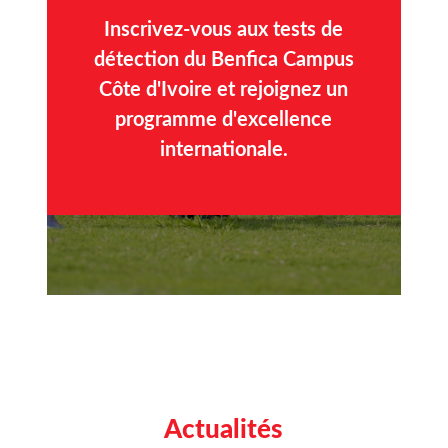
Inscrivez-vous aux tests de
détection du Benfica Campus
Côte d'Ivoire et rejoignez un
programme d'excellence
internationale.
Actualités