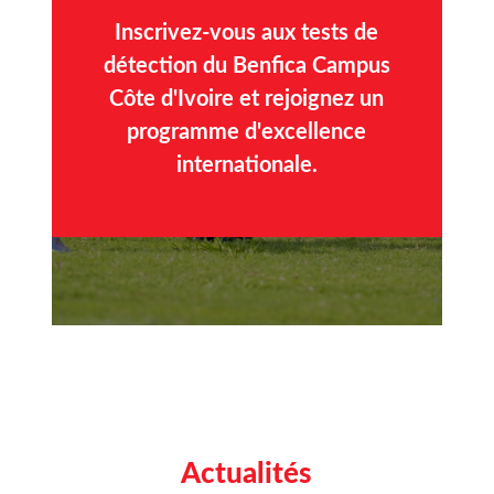
Inscrivez-vous aux tests de
détection du Benfica Campus
Côte d'Ivoire et rejoignez un
programme d'excellence
internationale.
Actualités