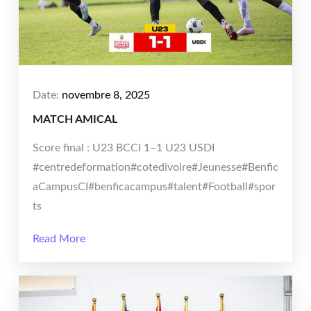
Date:
novembre 8, 2025
MATCH AMICAL
Score final : U23 BCCI 1–1 U23 USDI
#centredeformation#cotedivoire#Jeunesse#Benfic
aCampusCI#benficacampus#talent#Football#spor
ts
Read More