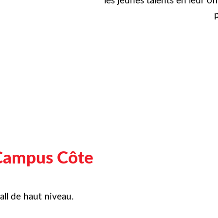
les jeunes talents en leur of
p
Campus Côte
ll de haut niveau.