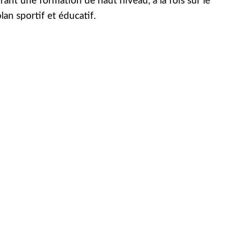
frant une formation de haut niveau, à la fois sur le
lan sportif et éducatif.