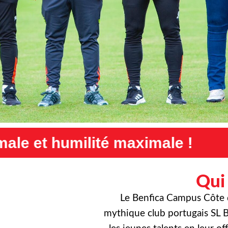
ximale !
Exigence maximale,
Qui
Le Benfica Campus Côte d’
mythique club portugais SL B