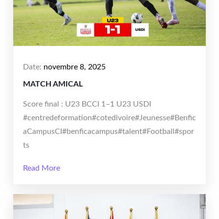
Date:
novembre 8, 2025
MATCH AMICAL
Score final : U23 BCCI 1–1 U23 USDI
#centredeformation#cotedivoire#Jeunesse#Benfic
aCampusCI#benficacampus#talent#Football#spor
ts
Read More