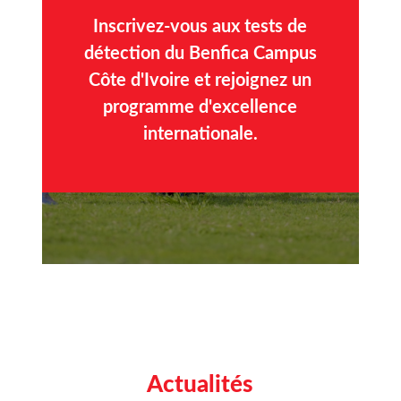
Inscrivez-vous aux tests de
détection du Benfica Campus
Côte d'Ivoire et rejoignez un
programme d'excellence
internationale.
Actualités