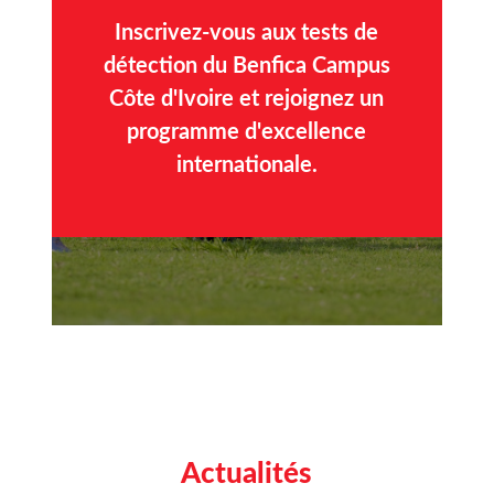
Inscrivez-vous aux tests de
détection du Benfica Campus
Côte d'Ivoire et rejoignez un
programme d'excellence
internationale.
Actualités