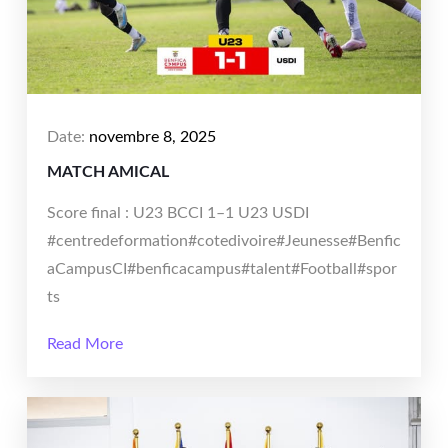
Date:
novembre 8, 2025
MATCH AMICAL
Score final : U23 BCCI 1–1 U23 USDI
#centredeformation#cotedivoire#Jeunesse#Benfic
aCampusCI#benficacampus#talent#Football#spor
ts
Read More