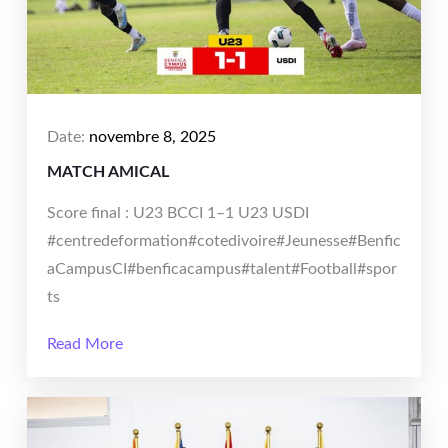
Date:
novembre 8, 2025
MATCH AMICAL
Score final : U23 BCCI 1–1 U23 USDI
#centredeformation#cotedivoire#Jeunesse#Benfic
aCampusCI#benficacampus#talent#Football#spor
ts
Read More