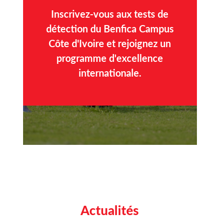
Inscrivez-vous aux tests de
détection du Benfica Campus
Côte d'Ivoire et rejoignez un
programme d'excellence
internationale.
Actualités