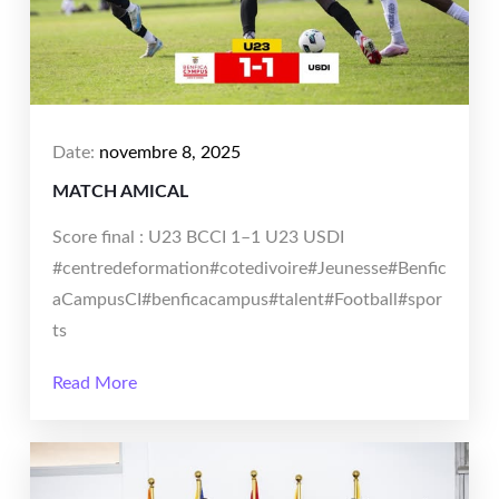
Date:
novembre 8, 2025
MATCH AMICAL
Score final : U23 BCCI 1–1 U23 USDI
#centredeformation#cotedivoire#Jeunesse#Benfic
aCampusCI#benficacampus#talent#Football#spor
ts
Read More