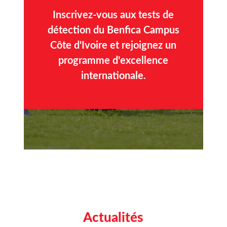
Inscrivez-vous aux tests de
détection du Benfica Campus
Côte d'Ivoire et rejoignez un
programme d'excellence
internationale.
Actualités