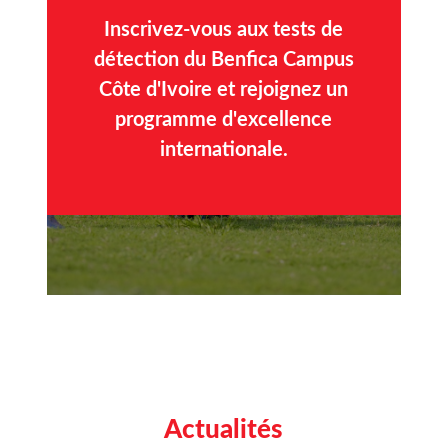
Inscrivez-vous aux tests de
détection du Benfica Campus
Côte d'Ivoire et rejoignez un
programme d'excellence
internationale.
Actualités