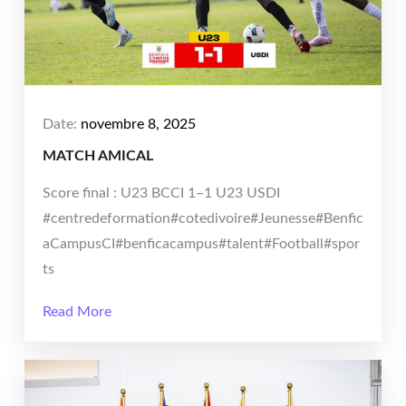
Date:
novembre 8, 2025
MATCH AMICAL
Score final : U23 BCCI 1–1 U23 USDI
#centredeformation#cotedivoire#Jeunesse#Benfic
aCampusCI#benficacampus#talent#Football#spor
ts
Read More