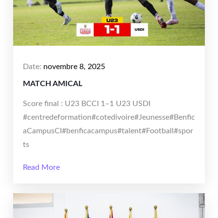
Date:
novembre 8, 2025
MATCH AMICAL
Score final : U23 BCCI 1–1 U23 USDI
#centredeformation#cotedivoire#Jeunesse#Benfic
aCampusCI#benficacampus#talent#Football#spor
ts
Read More