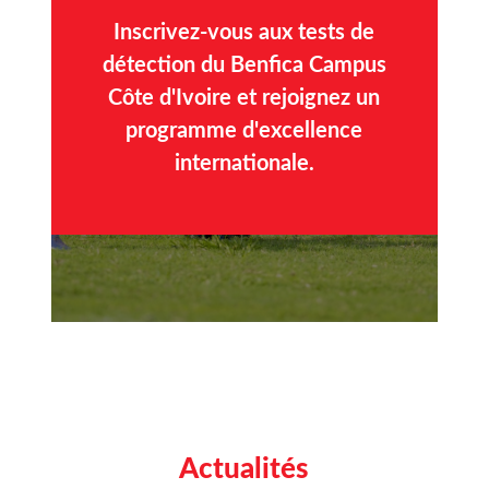
Inscrivez-vous aux tests de
détection du Benfica Campus
Côte d'Ivoire et rejoignez un
programme d'excellence
internationale.
Actualités