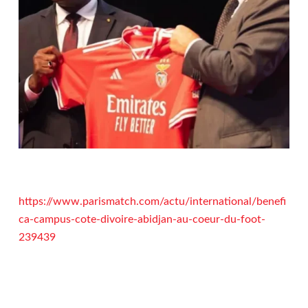
https://www.parismatch.com/actu/international/benefi
ca-campus-cote-divoire-abidjan-au-coeur-du-foot-
239439