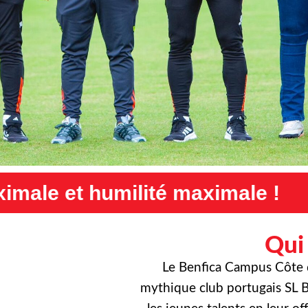
é maximale !
Exigence maxim
Qui
Le Benfica Campus Côte d’
mythique club portugais SL B