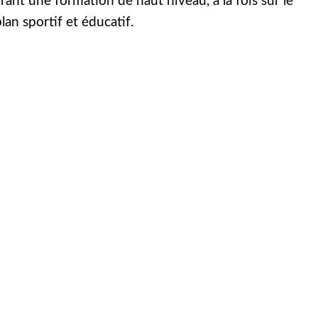
frant une formation de haut niveau, à la fois sur le
lan sportif et éducatif.