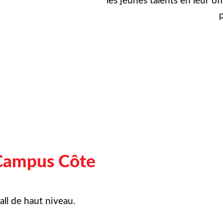
les jeunes talents en leur of
p
Campus Côte
ll de haut niveau.