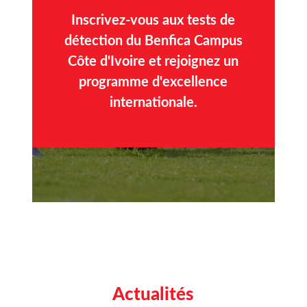
Inscrivez-vous aux tests de
détection du Benfica Campus
Côte d'Ivoire et rejoignez un
programme d'excellence
internationale.
Actualités