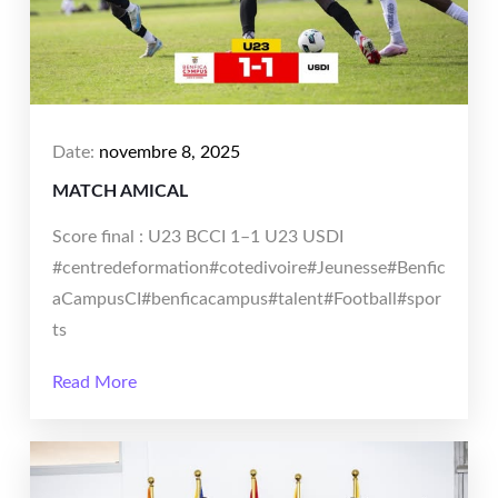
Date:
novembre 8, 2025
MATCH AMICAL
Score final : U23 BCCI 1–1 U23 USDI
#centredeformation#cotedivoire#Jeunesse#Benfic
aCampusCI#benficacampus#talent#Football#spor
ts
Read More