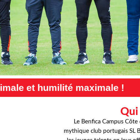
é maximale !
Exigence maxim
Qui
Le Benfica Campus Côte d’
mythique club portugais SL B