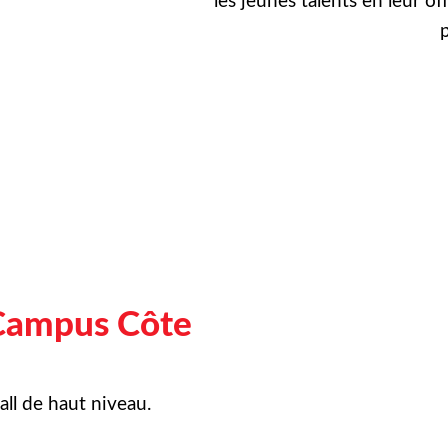
les jeunes talents en leur of
p
Campus Côte
ll de haut niveau.