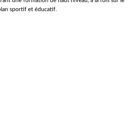
frant une formation de haut niveau, à la fois sur le
lan sportif et éducatif.