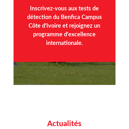
Inscrivez-vous aux tests de
détection du Benfica Campus
Côte d'Ivoire et rejoignez un
programme d'excellence
internationale.
Actualités