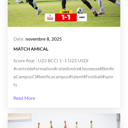
Date:
novembre 8, 2025
MATCH AMICAL
Score final : U23 BCCI 1–1 U23 USDI
#centredeformation#cotedivoire#Jeunesse#Benfic
aCampusCI#benficacampus#talent#Football#spor
ts
Read More