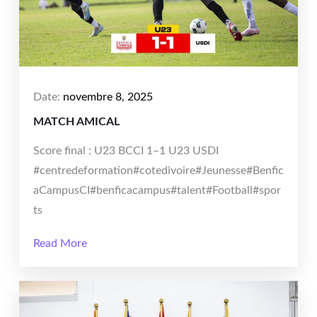
Date:
novembre 8, 2025
MATCH AMICAL
Score final : U23 BCCI 1–1 U23 USDI
#centredeformation#cotedivoire#Jeunesse#Benfic
aCampusCI#benficacampus#talent#Football#spor
ts
Read More