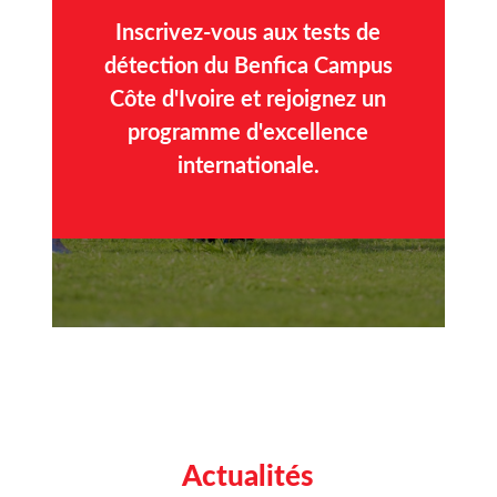
Inscrivez-vous aux tests de
détection du Benfica Campus
Côte d'Ivoire et rejoignez un
programme d'excellence
internationale.
Actualités