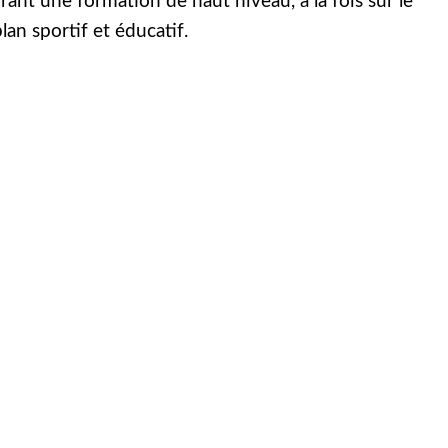
frant une formation de haut niveau, à la fois sur le
lan sportif et éducatif.