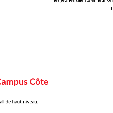
les jeunes talents en leur of
p
Campus Côte
ll de haut niveau.