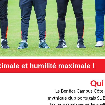
maximale !
Exigence maximal
Qui
Le Benfica Campus Côte d’
mythique club portugais SL B