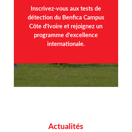
Inscrivez-vous aux tests de
détection du Benfica Campus
Côte d'Ivoire et rejoignez un
programme d'excellence
internationale.
Actualités