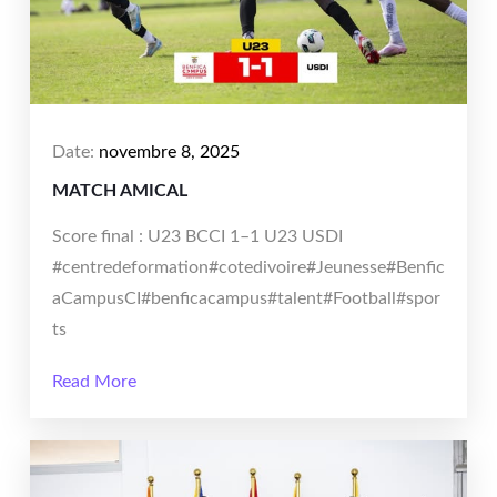
Date:
novembre 8, 2025
MATCH AMICAL
Score final : U23 BCCI 1–1 U23 USDI
#centredeformation#cotedivoire#Jeunesse#Benfic
aCampusCI#benficacampus#talent#Football#spor
ts
Read More