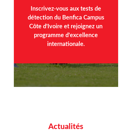
Inscrivez-vous aux tests de
détection du Benfica Campus
Côte d'Ivoire et rejoignez un
programme d'excellence
internationale.
Actualités